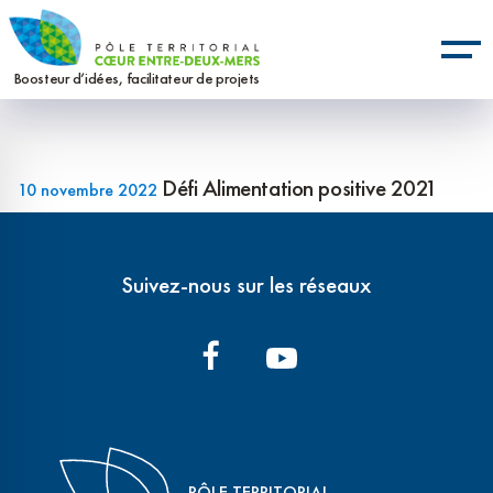
Aller
Panneau de gestion des cookies
au
contenu
Boosteur d’idées, facilitateur de projets
principal
Défi Alimentation positive 2021
10 novembre 2022
Suivez-nous sur les réseaux
PÔLE TERRITORIAL