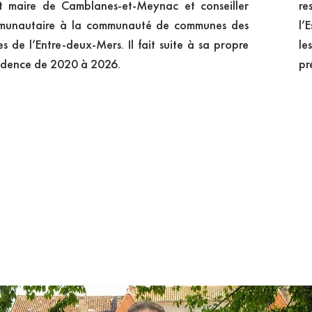
st maire de Camblanes-et-Meynac et conseiller
re
Espace Transition Ecologique
munautaire à la communauté de communes des
l’
es de l’Entre-deux-Mers. Il fait suite à sa propre
le
Notre ingéniérie mutualisée au service d
idence de 2020 à 2026.
pr