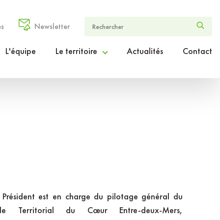
es
Newsletter
L'équipe
Le territoire
Actualités
Contact
Le Cœur Entre-deux-Mers en chiffres
Le projet de territoire ambition2030
Le périmètre d’intervention
 Président est en charge du pilotage général du
ôle Territorial du Cœur Entre-deux-Mers,