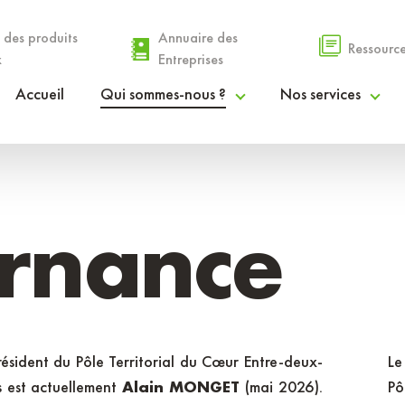
 des produits
Annuaire des
Ressourc
x
Entreprises
Accueil
Qui sommes-nous ?
Nos services
Le PETR
Espace Agri’Alim
La gouvernance
Espace Coopérations & Financements
rnance
Nos communautés de communes
Espace Droit des Sols
Rapport d’activités
Espace Info Entreprendre
résident du Pôle Territorial du Cœur Entre-deux-
Le
Procès-verbaux et délibérations
Espace Stratégies Territoriales
 est actuellement
Alain MONGET
(mai 2026).
P