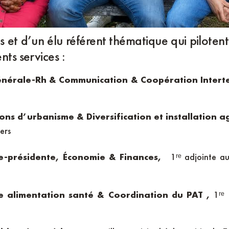
 et d’un élu référent thématique qui pilotent
nts services :
énérale-Rh & Communication & Coopération Interterr
ions d’urbanisme & Diversification et installation a
ers
ce-présidente, Économie & Finances,
1ʳᵉ adjointe a
re alimentation santé & Coordination du PAT ,
1ʳᵉ 