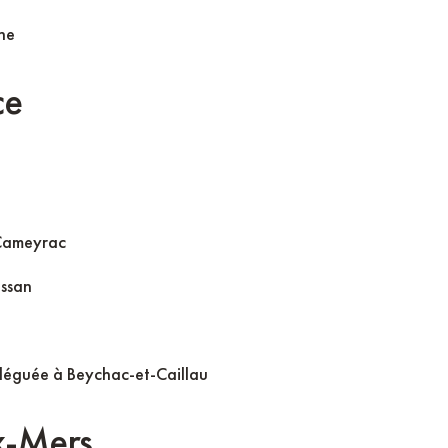
sne
ce
-Cameyrac
ussan
éléguée à Beychac-et-Caillau
x-Mers