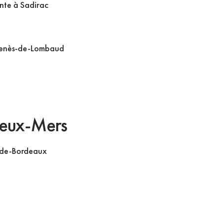
inte à Sadirac
-Genès-de-Lombaud
deux-Mers
s-de-Bordeaux