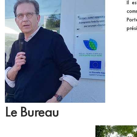
Il e
com
Port
prés
Le Bureau