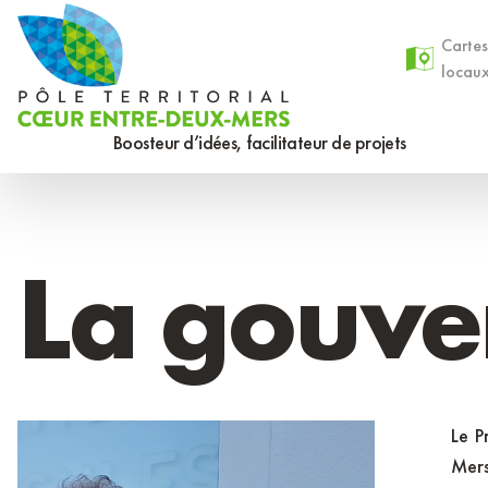
Aller
Panneau de gestion des cookies
au
Cartes
locau
contenu
principal
Boosteur d’idées, facilitateur de projets
La gouve
Le P
Mers