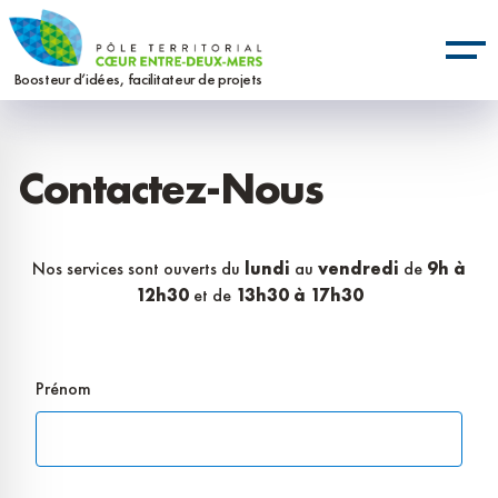
Aller
Panneau de gestion des cookies
au
contenu
Boosteur d’idées, facilitateur de projets
principal
Contactez-Nous
Nos services sont ouverts du
lundi
au
vendredi
de
9h à
12h30
et de
13h30 à 17h30
Prénom