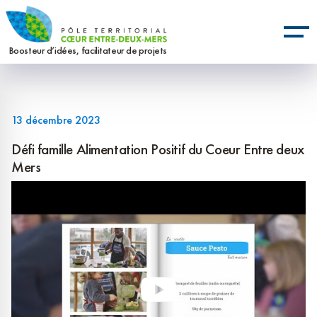
Aller
Panneau de gestion des cookies
au
contenu
Boosteur d’idées, facilitateur de projets
principal
13 décembre 2023
Défi famille Alimentation Positif du Coeur Entre deux
Mers