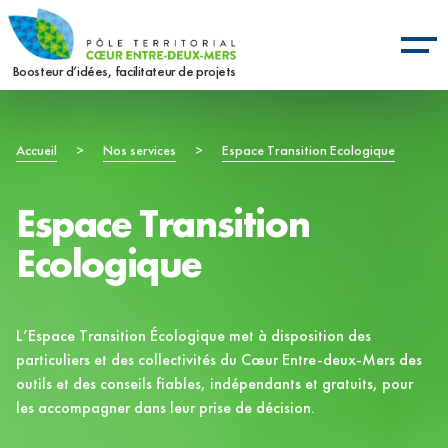
Aller
Panneau de gestion des cookies
au
contenu
Boosteur d’idées, facilitateur de projets
principal
Fil
Accueil
>
Nos services
>
Espace Transition Ecologique
d'Ariane
Espace Transition
Ecologique
L’Espace Transition Écologique met à disposition des
particuliers et des collectivités du Cœur Entre-deux-Mers des
outils et des conseils fiables, indépendants et gratuits, pour
les accompagner dans leur prise de décision.