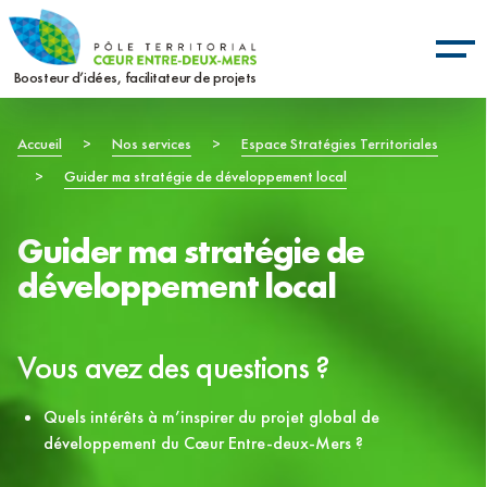
Aller
Panneau de gestion des cookies
au
contenu
Boosteur d’idées, facilitateur de projets
principal
Fil
Accueil
>
Nos services
>
Espace Stratégies Territoriales
>
Guider ma stratégie de développement local
d'Ariane
Guider ma stratégie de
développement local
Vous avez des questions ?
Quels intérêts à m’inspirer du projet global de
développement du Cœur Entre-deux-Mers ?