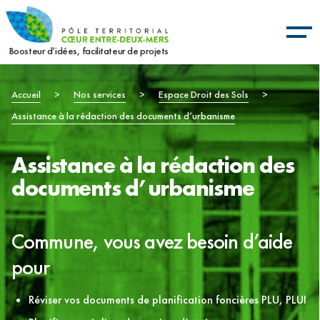
Aller
Panneau de gestion des cookies
au
contenu
Boosteur d’idées, facilitateur de projets
principal
Fil
Accueil
>
Nos services
>
Espace Droit des Sols
>
Assistance à la rédaction des documents d’urbanisme
d'Ariane
Assistance à la rédaction des
documents d’urbanisme
Commune, vous avez besoin d’aide
pour
Réviser vos documents de planification foncières PLU, PLUI