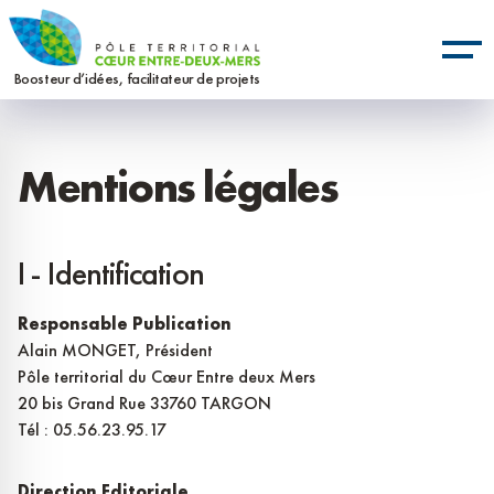
Aller
Panneau de gestion des cookies
au
contenu
Boosteur d’idées, facilitateur de projets
principal
Mentions légales
I - Identification
Responsable Publication
Alain MONGET, Président
Pôle territorial du Cœur Entre deux Mers
20 bis Grand Rue 33760 TARGON
Tél : 05.56.23.95.17
Direction Editoriale