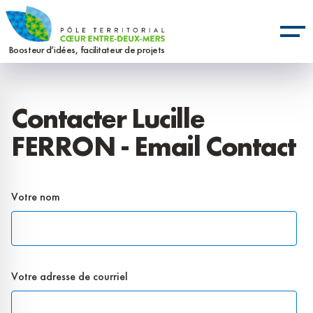
Aller
Panneau de gestion des cookies
au
contenu
Boosteur d’idées, facilitateur de projets
principal
Contacter Lucille
FERRON - Email Contact
Votre nom
Votre adresse de courriel