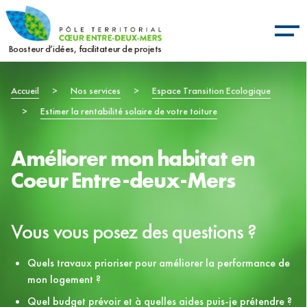
Aller
Panneau de gestion des cookies
au
contenu
Boosteur d’idées, facilitateur de projets
principal
Fil
Accueil
>
Nos services
>
Espace Transition Ecologique
>
Estimer la rentabilité solaire de votre toiture
d'Ariane
Améliorer mon habitat en
Coeur Entre-deux-Mers
Vous vous posez des questions ?
Quels travaux prioriser pour améliorer la performance de
mon logement ?
Quel budget prévoir et à quelles aides puis-je prétendre ?