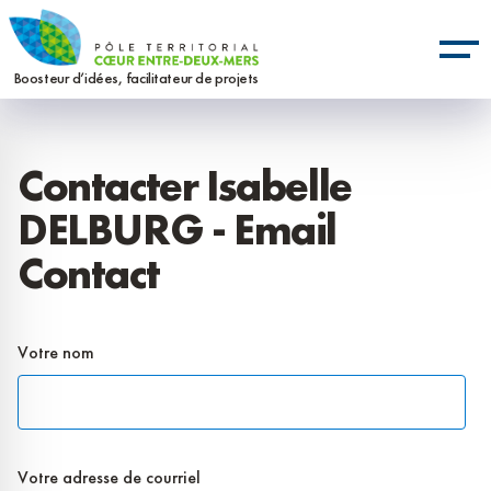
Aller
Panneau de gestion des cookies
au
contenu
Boosteur d’idées, facilitateur de projets
principal
Contacter Isabelle
DELBURG - Email
Contact
Votre nom
Votre adresse de courriel