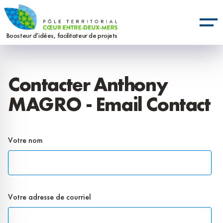
Aller
Panneau de gestion des cookies
au
contenu
Boosteur d’idées, facilitateur de projets
principal
Contacter Anthony
MAGRO - Email Contact
Votre nom
Votre adresse de courriel