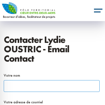
Aller
Panneau de gestion des cookies
au
contenu
Boosteur d’idées, facilitateur de projets
principal
Contacter Lydie
OUSTRIC - Email
Contact
Votre nom
Votre adresse de courriel